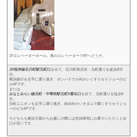
1Fエレベーターホール。奥のエレベーターで6Fへどうぞ。
JR根岸線石川町駅元町口
を出て、石川町商店街・元町通りを徒歩約5
分。
横浜銀行を左手に通り過ぎ、ポンパドウル向かいくすりセイジョーのビ
ル6Fです。
または
みなとみらい線元町・中華街駅元町5番出口
を出て、元町通りを徒歩8
分。
元町ユニオンを左手に通り過ぎ、斜め向かいキタムラ隣くすりセイジョ
ーのビル6Fです。
※どちらも横浜方面からお越しの際には先頭車両にお乗りいただくと出
口が近いです。