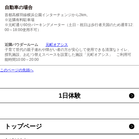
自動車の場合
首都高横羽線横浜公園インターチェンジから2km。
※近隣有料駐車場
※元町通り60分パーキングメーター（土日・祝日は歩行者天国のため通常12:
00～18:00使用不可）
近隣パウダールーム
元町オアシス
子育て世代の親子連れや障がい者の方が安心して使用できる清潔なトイレ、
授乳施設、おむつ替えスペースを設置した施設「元町オアシス」 ご利用可
能時間10:00～20:00
このページの先頭へ
1日体験
トップページ