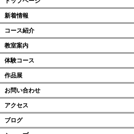
トップページ
新着情報
コース紹介
教室案内
体験コース
作品展
お問い合わせ
アクセス
ブログ